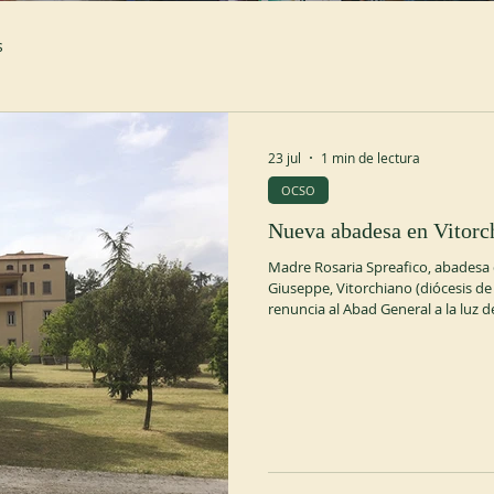
s
23 jul
1 min de lectura
OCSO
Nueva abadesa en Vitorc
Madre Rosaria Spreafico, abadesa 
Giuseppe, Vitorchiano (diócesis de 
renuncia al Abad General a la luz d
el consentimiento de su Consejo, e
hizo efectiva el 3 de julio de 2026. 
Hermana Maria Giovanna Locatelli
Madre Maria Giova