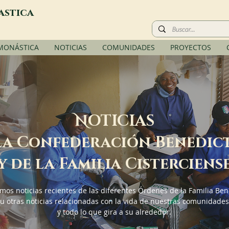
astica
 MONÁSTICA
NOTICIAS
COMUNIDADES
PROYECTOS
N
OTICIAS
la Confederación Benedic
y de la Familia Cisterciens
mos noticias recientes de las diferentes Órdenes de la Familia Ben
u otras noticias relacionadas con la vida de nuestras comunidades
y todo lo que gira a su alrededor.