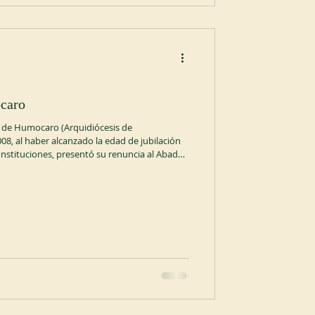
caro
a de Humocaro (Arquidiócesis de
8, al haber alcanzado la edad de jubilación
nstituciones, presentó su renuncia al Abad
onsentimiento de su Consejo, aceptó la
de noviembre de 2025. El 22 de noviembre de
onia Timaure Rodríguez como abadesa
M