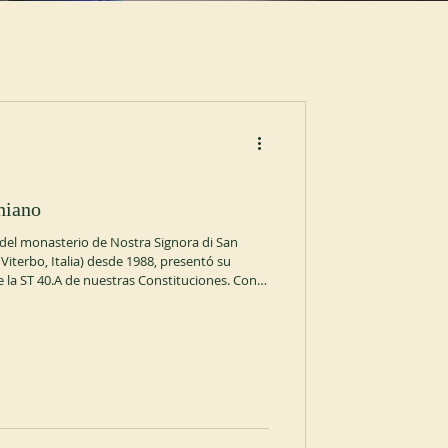
hiano
del monasterio de Nostra Signora di San
Viterbo, Italia) desde 1988, presentó su
e la ST 40.A de nuestras Constituciones. Con
l Abad General aceptó la renuncia, que se
El 22 de julio de 2026, la comunidad eligió a
 como abadesa por un mandato de seis años.