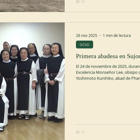
26 nov 2025
1 min de lectura
OCSO
Primera abadesa en Sujo
El 24 de noviembre de 2025, dura
Excelencia Monseñor Lee, obispo 
Yoshimoto Kunihiko, abad de Phare
Sujong (República de Corea) fue el
decisión del Capítulo General de 2025.
primera abadesa de la comunidad 
mandato de seis años. Madre Emm