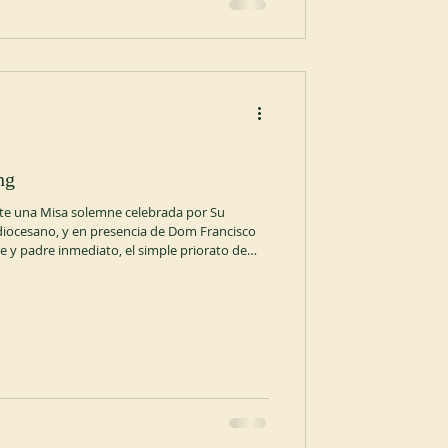
ng
nte una Misa solemne celebrada por Su
diocesano, y en presencia de Dom Francisco
 y padre inmediato, el simple priorato de
evado oficialmente a abadía , según la
 La Madre Emmanuel Hong fue elegida
el 26 de noviembre de 2025, para un
anuel nació e