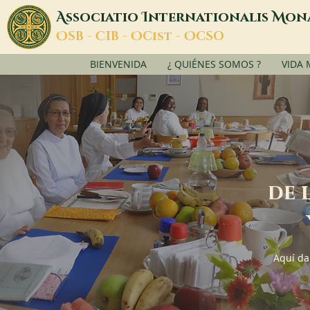
A
I
M
ssociatio
nternationalis
on
O
C
O
O
SB -
IB -
Cist -
CSO
BIENVENIDA
¿ QUIÉNES SOMOS ?
VIDA
de 
Aquí da