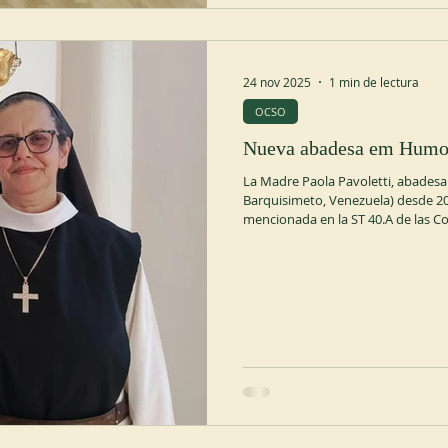
24 nov 2025
1 min de lectura
OCSO
Nueva abadesa em Humo
La Madre Paola Pavoletti, abades
Barquisimeto, Venezuela) desde 200
mencionada en la ST 40.A de las Co
General. El Abad General, con el c
renuncia, que entró en vigor el 1 
2025, la comunidad eligió a la hermana S
por un mandato de seis años. La 