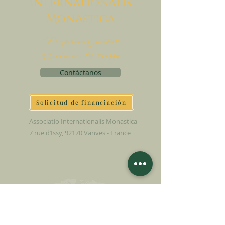
I
nternationalis
M
onAstica
Pongamos juntos
Cielo en la tierra
Contáctanos
Solicitud de financiación
Associatio Internationalis Monastica
7 rue d’Issy, 92170 Vanves - France
HAGA UNA