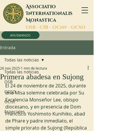
A
ssociatio
I
nternationalis
M
onastica
O
SB -
C
IB -
O
Cist -
O
CSO
AYUDARNOS
Entrada
Todas las noticias
26 nov 2025
1 min de lectura
Todas las noticias
Primera abadesa en Sujong
OSB
El 24 de noviembre de 2025, durante 
OCSO
una Misa solemne celebrada por Su 
Excelencia Monseñor Lee, obispo 
OCist
diocesano, y en presencia de Dom 
Especiales
Francisco Yoshimoto Kunihiko, abad 
de Phare y padre inmediato, el 
simple priorato de Sujong (República 