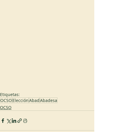
Etiquetas:
OCSO
Elección
Abad
Abadesa
OCSO