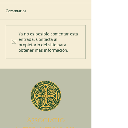
Comentarios
Nuevo abad en Spencer
200 años del Mont
Ya no es posible comentar esta
entrada. Contacta al
propietario del sitio para
obtener más información.
A
ssociatio