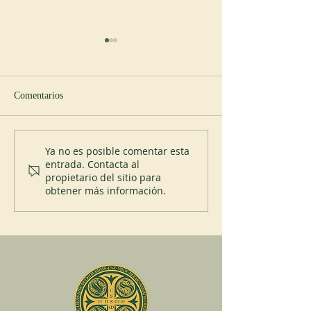
Comentarios
Nuevo abad en Spencer
200 años del Mont
Ya no es posible comentar esta
entrada. Contacta al
propietario del sitio para
obtener más información.