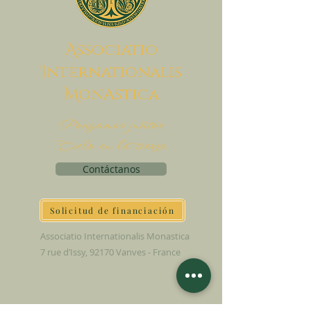
A
ssociatio
I
nternationalis
M
onAstica
Pongamos juntos
Cielo en la tierra
Contáctanos
Solicitud de financiación
Associatio Internationalis Monastica
7 rue d’Issy, 92170 Vanves - France