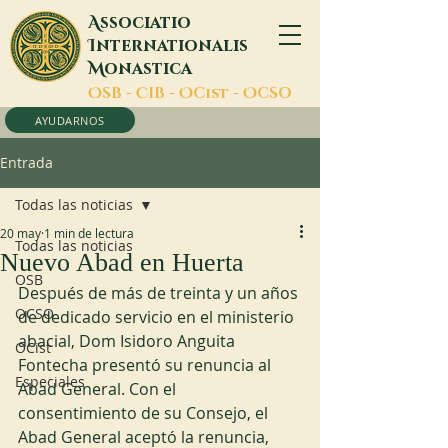
A
ssociatio
I
nternationalis
M
onastica
O
SB -
C
IB -
O
Cist -
O
CSO
AYUDARNOS
Entrada
Todas las noticias
20 may
1 min de lectura
Todas las noticias
Nuevo Abad en Huerta
OSB
Después de más de treinta y un años 
OCSO
de dedicado servicio en el ministerio 
abacial, Dom Isidoro Anguita 
OCist
Fontecha presentó su renuncia al 
Especiales
Abad General. Con el 
consentimiento de su Consejo, el 
Abad General aceptó la renuncia, 