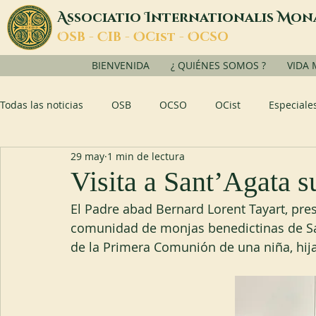
A
I
M
ssociatio
nternationalis
on
O
C
O
O
SB -
IB -
Cist -
CSO
BIENVENIDA
¿ QUIÉNES SOMOS ?
VIDA
Todas las noticias
OSB
OCSO
OCist
Especiale
29 may
1 min de lectura
Visita a Sant’Agata s
El Padre abad Bernard Lorent Tayart, presi
comunidad de monjas benedictinas de San
de la Primera Comunión de una niña, hij