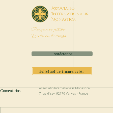
A
ssociatio
I
nternationalis
M
onAstica
Pongamos juntos
Cielo en la tierra
Contáctanos
Solicitud de financiación
Associatio Internationalis Monastica
Comentarios
7 rue d’Issy, 92170 Vanves - France