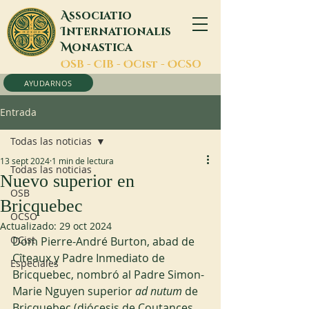
A
ssociatio
I
nternationalis
M
onastica
O
SB -
C
IB -
O
Cist -
O
CSO
AYUDARNOS
Entrada
Todas las noticias
13 sept 2024
1 min de lectura
Todas las noticias
Nuevo superior en
OSB
Bricquebec
OCSO
Actualizado:
29 oct 2024
OCist
Dom Pierre-André Burton, abad de 
Cîteaux y Padre Inmediato de 
Especiales
Bricquebec, nombró al Padre Simon-
Marie Nguyen superior 
ad nutum
 de 
Bricquebec (diócesis de Coutances, 