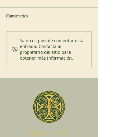
Comentarios
Abadía de Blauvac
Nuevo abad en Sp
Ya no es posible comentar esta
entrada. Contacta al
propietario del sitio para
obtener más información.
A
ssociatio