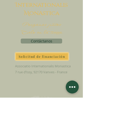
I
nternationalis
M
onAstica
Pongamos juntos
Cielo en la tierra
Contáctanos
Solicitud de financiación
Associatio Internationalis Monastica
7 rue d’Issy, 92170 Vanves - France