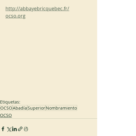
http://abbayebricquebec.fr/
ocso.org
Etiquetas:
OCSO
Abadía
Superior
Nombramiento
OCSO