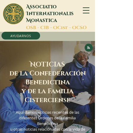
A
ssociatio
I
nternationalis
M
onastica
O
SB -
C
IB -
O
Cist -
O
CSO
AYUDARNOS
N
OTICIAS
de la Confederación
Benedictina
y de la Familia
Cisterciense
Aquí damos noticias recientes de las
diferentes Órdenes de la Familia
Benedictina
u otras noticias relacionadas con la vida de