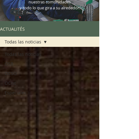
nuestras comunidades
y todo lo que gira a su alrededor.
ACTUALITÉS
Todas las noticias
Todas las noticias
OSB
OCSO
OCist
Especiales