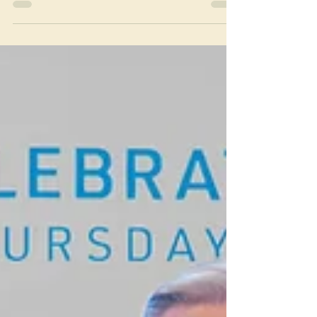
los monasterios de la Provincia flamenca-holandesa,
el P. Abad Presidente Ignasi M....