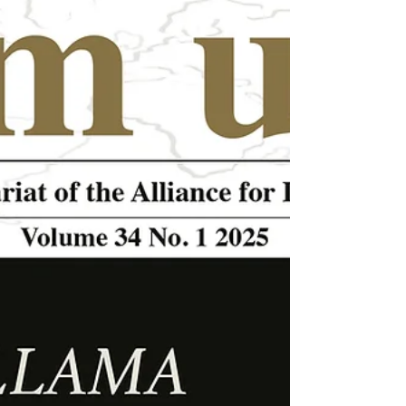
El 22 de mayo de 2025, tras consultar con el Abad
Primado Dom Jeremias Schröder, el Presidente de la
AIM, Dom Bernard Lorent Tayart, nombró al Padre
Charbel Pazat de Lys Secretario General de la AIM por
un mandato de cinco años. El Padre Charbel Pazat de
Lys es monje en la Abadía de Sainte-Madeleine du
Barroux en Francia.