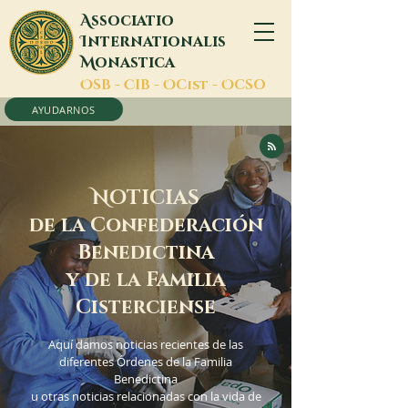
A
ssociatio
I
nternationalis
M
onastica
O
SB -
C
IB -
O
Cist -
O
CSO
AYUDARNOS
N
OTICIAS
de la Confederación
Benedictina
y de la Familia
Cisterciense
Aquí damos noticias recientes de las
diferentes Órdenes de la Familia
Benedictina
u otras noticias relacionadas con la vida de