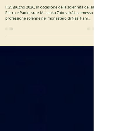
Professione solenne a Naší Paní
Il 29 giugno 2026, in occasione della solennità dei santi
Pietro e Paolo, suor M. Lenka Zábovská ha emesso la
professione solenne nel monastero di Naší Paní
(Repubblica Ceca). Suor M. Lenka è nata a Považská
Bystrica (Slovacchia) nel 1981. È entrata a Naší Paní
nell’aprile 2021 e ha emesso i voti temporanei nel
luglio 2021. ocso.org https://www.trapistky.cz/