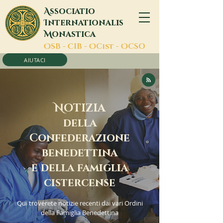
A
ssociatio
I
nternationalis
M
onastica
O
SB -
C
IB -
O
Cist -
O
CSO
AIUTACI
N
OTIZIA
della
Confederazione
benedettina
e della famiglia
cistercense
Qui troverete notizie recenti dai vari Ordini
della Famiglia Benedettina