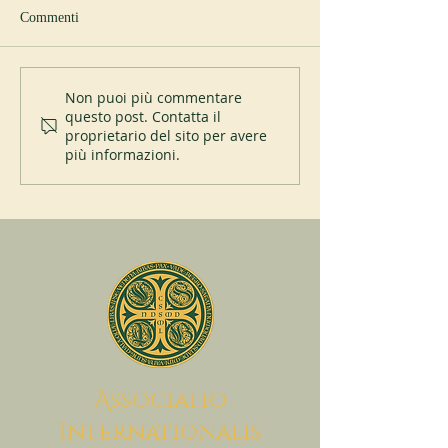
Commenti
Nuovo abate a Sp
I 200 anni del Mont-des-
Non puoi più commentare
questo post. Contatta il
Cats
proprietario del sito per avere
più informazioni.
A
ssociatio
I
nternationalis