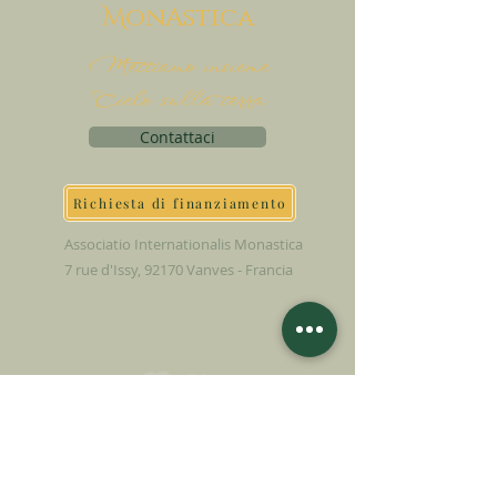
M
onAstica
Mettiamo insieme
Cielo sulla terra
Contattaci
Richiesta di finanziamento
Associatio Internationalis Monastica
7 rue d'Issy, 92170 Vanves - Francia
FAI UNA