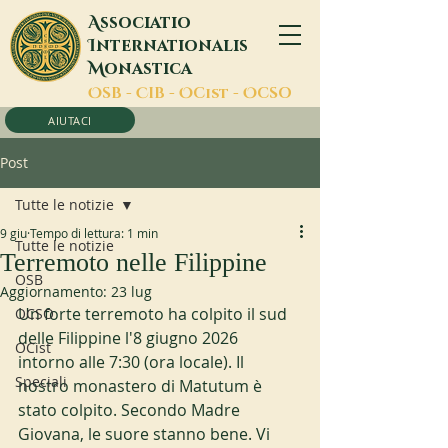
A
ssociatio
I
nternationalis
M
onastica
O
SB -
C
IB -
O
Cist -
O
CSO
AIUTACI
Post
Tutte le notizie
9 giu
Tempo di lettura: 1 min
Tutte le notizie
Terremoto nelle Filippine
OSB
Aggiornamento:
23 lug
Un forte terremoto ha colpito il sud 
OCSO
delle Filippine l'8 giugno 2026 
OCist
intorno alle 7:30 (ora locale). Il 
Speciali
nostro monastero di Matutum è 
stato colpito. Secondo Madre 
Giovana, le suore stanno bene. Vi 