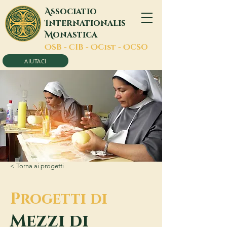
A
ssociatio
I
nternationalis
M
onastica
O
SB -
C
IB -
O
Cist -
O
CSO
AIUTACI
< Torna ai progetti
Progetti di
Mezzi di