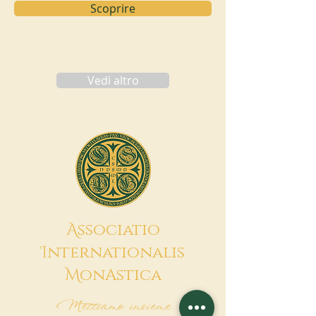
Scoprire
Vedi altro
A
ssociatio
I
nternationalis
M
onAstica
Mettiamo insieme