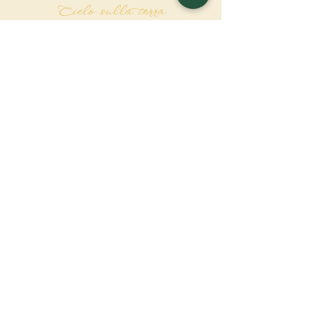
Cielo sulla terra
Contattaci
Richiesta di finanziamento
Associatio Internationalis Monastica
7 rue d'Issy, 92170 Vanves - Francia
FAI UNA
DONAZIONE
SOSTENETE LA NOSTRA MISSIONE