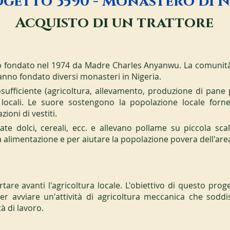
getto 3590 - Monastero di N
Acquisto di un trattore
to fondato nel 1974 da Madre Charles Anyanwu. La comunità
anno fondato diversi monasteri in Nigeria.
fficiente (agricoltura, allevamento, produzione di pane per
 locali. Le suore sostengono la popolazione locale forne
oni di vestiti.
te dolci, cereali, ecc. e allevano pollame su piccola sca
ia alimentazione e per aiutare la popolazione povera dell'are
tare avanti l'agricoltura locale. L'obiettivo di questo prog
r avviare un'attività di agricoltura meccanica che soddisf
à di lavoro.