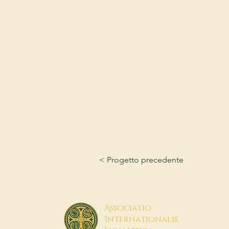
< Progetto precedente
A
ssociatio
I
nternationalis