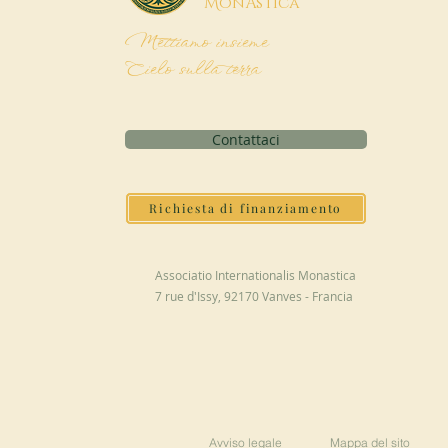
M
onAstica
Mettiamo insieme
Cielo sulla terra
Contattaci
Richiesta di finanziamento
Associatio Internationalis Monastica
7 rue d'Issy, 92170 Vanves - Francia
Avviso legale
Mappa del sito