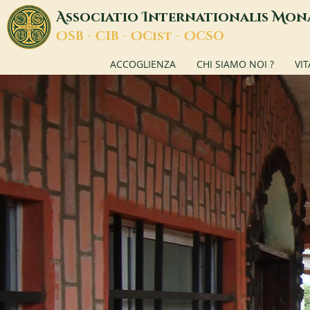
A
I
M
ssociatio
nternationalis
on
O
C
O
O
SB -
IB -
Cist -
CSO
ACCOGLIENZA
CHI SIAMO NOI ?
VI