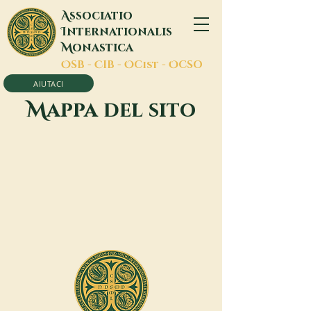
A
ssociatio
I
nternationalis
M
onastica
O
SB -
C
IB -
O
Cist -
O
CSO
AIUTACI
M
appa del sito