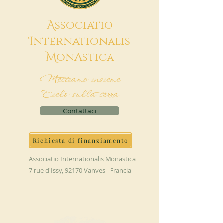
A
ssociatio
I
nternationalis
M
onAstica
Mettiamo insieme
Cielo sulla terra
Contattaci
Richiesta di finanziamento
Associatio Internationalis Monastica
7 rue d'Issy, 92170 Vanves - Francia