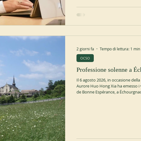
2 giorni fa
Tempo di lettura: 1 min
OCSO
Professione solenne a É
Il 6 agosto 2026, in occasione della
Aurore Huo Hong Xia ha emesso i v
de Bonne Espérance, a Échourgnac 
(Cina) nel 1972. In precedenza app
Giovanni, presso le quali aveva già 
suo transitus a Échourgnac nel 20
echourgnac.org/