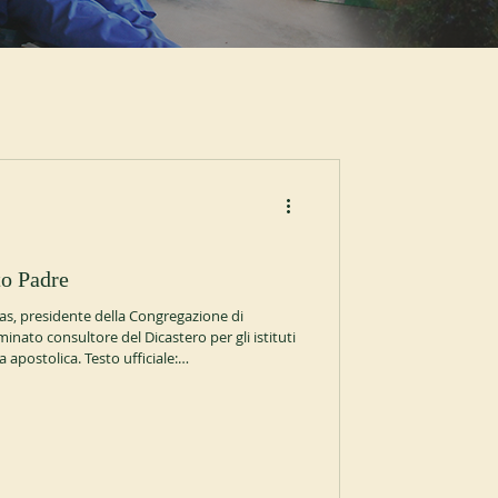
to Padre
ssas, presidente della Congregazione di
nato consultore del Dicastero per gli istituti
a apostolica. Testo ufficiale:
salastampa/it/bollettino/pubblico/2026/08/06/
e Giordano Rota, abate di Pontida, è stato
tri cinque anni.
cassinesi.org