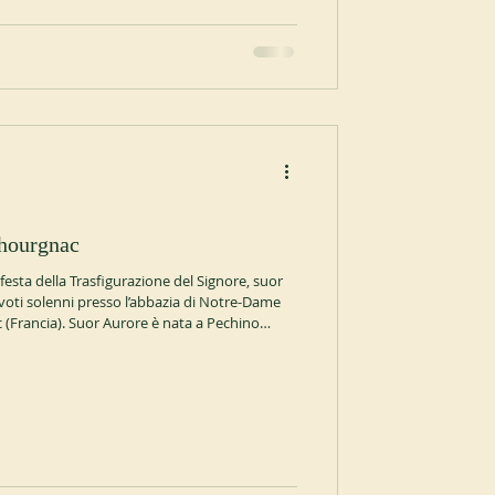
chourgnac
 festa della Trasfigurazione del Signore, suor
oti solenni presso l’abbazia di Notre-Dame
(Francia). Suor Aurore è nata a Pechino
arteneva alle suore contemplative di San
emesso i voti perpetui nel 2001. Ha iniziato il
22. ocso.org https://www.abbaye-