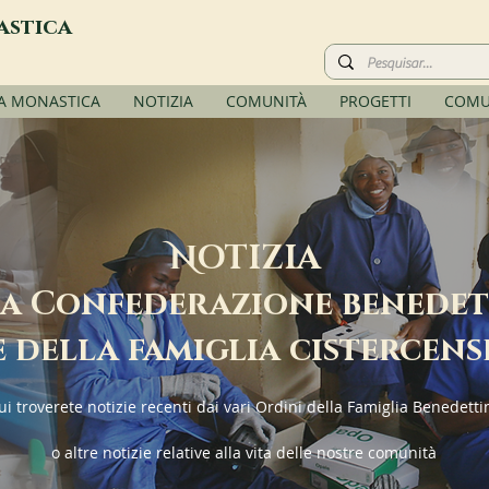
astica
TA MONASTICA
NOTIZIA
COMUNITÀ
PROGETTI
COMU
N
OTIZIA
a Confederazione benede
e della famiglia cistercens
ui troverete notizie recenti dai vari Ordini della Famiglia Benedetti
o altre notizie relative alla vita delle nostre comunità