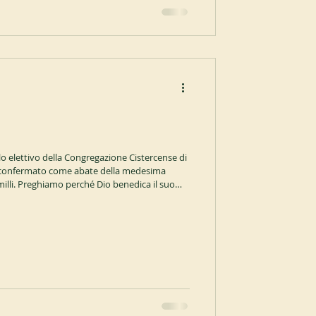
lo elettivo della Congregazione Cistercense di
 riconfermato come abate della medesima
li. Preghiamo perché Dio benedica il suo
ongregazione. ocist.org