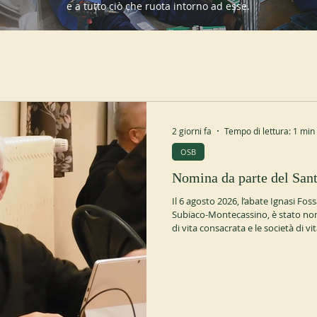
e a tutto ciò che ruota intorno ad esse.
2 giorni fa
Tempo di lettura: 1 min
OSB
Nomina da parte del San
Il 6 agosto 2026, l’abate Ignasi Fo
Subiaco-Montecassino, è stato nomi
di vita consacrata e le società di vit
https://press.vatican.va/content/
0624/01161.html#vita Inoltre, padr
riconfermato nella sua carica per al
https://www.benedettinisublacensi