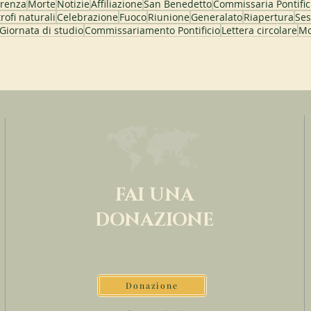
renza
Morte
Notizie
Affiliazione
San Benedetto
Commissaria Pontific
rofi naturali
Celebrazione
Fuoco
Riunione
Generalato
Riapertura
Ses
Giornata di studio
Commissariamento Pontificio
Lettera circolare
Mo
FAI UNA
DONAZIONE
SOSTENETE LA NOSTRA MISSIONE
Donazione