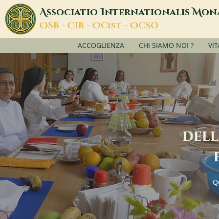
A
I
M
ssociatio
nternationalis
on
O
C
O
O
SB -
IB -
Cist -
CSO
ACCOGLIENZA
CHI SIAMO NOI ?
VI
dell
Q