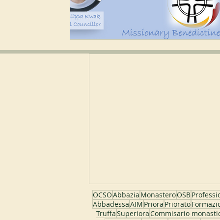
OCSO
Abbazia
Monastero
OSB
Professi
Abbadessa
AIM
Priora
Priorato
Formazi
Truffa
Superiora
Commisario monasti