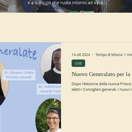
e a tutto ciò che ruota intorno ad esse.
14 ott 2024
Tempo di lettura: 1 mi
OSB
Nuovo Generalato pe
Dopo l'elezione della nuova Priora g
eletti i Consiglieri generali. I nuovi