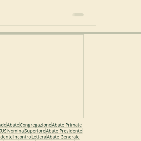
ndo
Abate
Congregazione
Abate Primate
EXUS
Nomina
Superiore
Abate Presidente
idente
Incontro
Lettera
Abate Generale