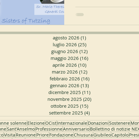
agosto 2026
(1)
1 post
luglio 2026
(25)
25 post
giugno 2026
(12)
12 post
maggio 2026
(16)
16 post
aprile 2026
(10)
10 post
marzo 2026
(12)
12 post
febbraio 2026
(16)
16 post
gennaio 2026
(13)
13 post
dicembre 2025
(11)
11 post
novembre 2025
(20)
20 post
ottobre 2025
(15)
15 post
settembre 2025
(4)
4 post
onne solenne
Elezione
OCist
Internazionale
Donazioni
Sostenere
Mo
one
Sant'Anselmo
Professionne
Anniversario
Bollettino di notizie N
co
Visita
Reunione
Priore
Fondazione
Chiusura
Giubileo
Capitolo
Pres