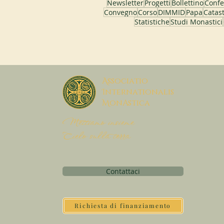
Newsletter
Progetti
Bollettino
Confe
Convegno
Corso
DIMMID
Papa
Catast
Statistiche
Studi Monastici
A
ssociatio
I
nternationalis
M
onAstica
Mettiamo insieme
Cielo sulla terra
Contattaci
Richiesta di finanziamento