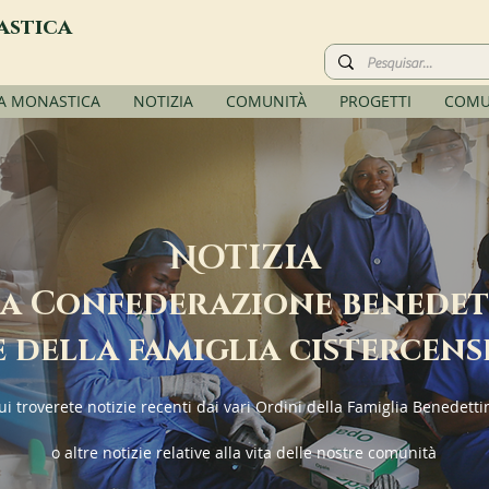
astica
TA MONASTICA
NOTIZIA
COMUNITÀ
PROGETTI
COMU
N
OTIZIA
a Confederazione benede
e della famiglia cistercens
ui troverete notizie recenti dai vari Ordini della Famiglia Benedetti
o altre notizie relative alla vita delle nostre comunità