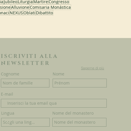
ia
Jubileo
Liturgia
Martire
Congresso
sione
Alluvione
Comisaria Monástica
naci
NEXUS
Oblati
Dibattito
ISCRIVITI ALLA
NEWSLETTER
Saperne di più
Cognome
Nome
E-mail
Lingua
Nome del monastero