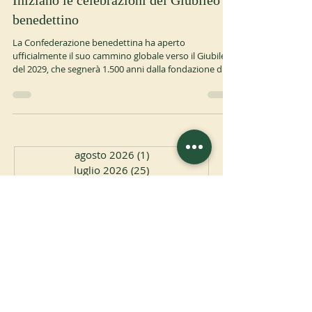
OSB
Iniziano le celebrazioni del Giubileo
benedettino
La Confederazione benedettina ha aperto
ufficialmente il suo cammino globale verso il Giubileo
del 2029, che segnerà 1.500 anni dalla fondazione di
Montecassino da parte di san Benedetto nel 529. La
celebrazione di apertura si è svolta sabato 25 aprile a
Norcia, città natale di san Benedetto e santa
Scolastica, con la partecipazione dell'Abate Primate
Jeremias Schröder, dell'Arcivescovo Renato Boccardo
di Spoleto-Norcia, dell'Abate Benedict Nivakoff di
agosto 2026
(1)
1 post
Norcia, di 100 monaci e
luglio 2026
(25)
25 post
giugno 2026
(12)
12 post
maggio 2026
(16)
16 post
aprile 2026
(10)
10 post
marzo 2026
(12)
12 post
febbraio 2026
(16)
16 post
gennaio 2026
(13)
13 post