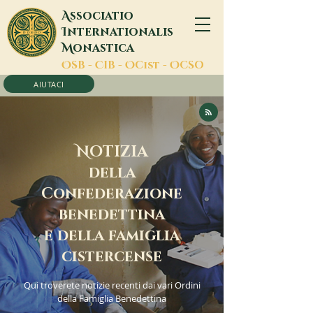
A
ssociatio
I
nternationalis
M
onastica
O
SB -
C
IB -
O
Cist -
O
CSO
AIUTACI
N
OTIZIA
della
Confederazione
benedettina
e della famiglia
cistercense
Qui troverete notizie recenti dai vari Ordini
della Famiglia Benedettina