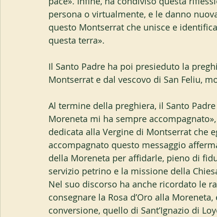
pace». Infine, ha condiviso questa riflessio
persona o virtualmente, e le danno nuova
questo Montserrat che unisce e identifica
questa terra».
Il Santo Padre ha poi presieduto la pregh
Montserrat e dal vescovo di San Feliu, m
Al termine della preghiera, il Santo Padre
Moreneta mi ha sempre accompagnato», ri
dedicata alla Vergine di Montserrat che eg
accompagnato questo messaggio affermando
della Moreneta per affidarle, pieno di fid
servizio petrino e la missione della Chie
Nel suo discorso ha anche ricordato le r
consegnare la Rosa d’Oro alla Moreneta,
conversione, quello di Sant’Ignazio di Loy