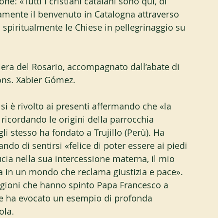
ne: «Tutti i cristiani catalani sono qui, di 
mente il benvenuto in Catalogna attraverso 
 spiritualmente le Chiese in pellegrinaggio su 
iera del Rosario, accompagnato dall’abate di 
ons. Xabier Gómez.
 si è rivolto ai presenti affermando che «la 
cordando le origini della parrocchia 
li stesso ha fondato a Trujillo (Perù). Ha 
 di sentirsi «felice di poter essere ai piedi 
ucia nella sua intercessione materna, il mio 
sa in un mondo che reclama giustizia e pace». 
agioni che hanno spinto Papa Francesco a 
 e ha evocato un esempio di profonda 
ola.