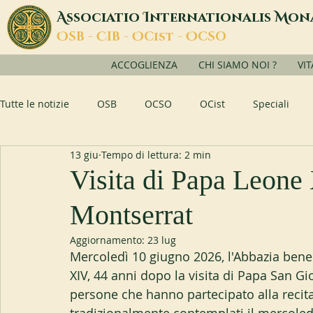
A
I
M
ssociatio
nternationalis
on
O
C
O
O
SB -
IB -
Cist -
CSO
ACCOGLIENZA
CHI SIAMO NOI ?
VI
Tutte le notizie
OSB
OCSO
OCist
Speciali
13 giu
Tempo di lettura: 2 min
Visita di Papa Leone
Montserrat
Aggiornamento:
23 lug
Mercoledì 10 giugno 2026, l'Abbazia bene
XIV, 44 anni dopo la visita di Papa San Gi
persone che hanno partecipato alla recita 