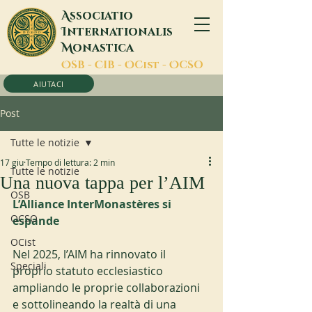
A
ssociatio
I
nternationalis
M
onastica
O
SB -
C
IB -
O
Cist -
O
CSO
AIUTACI
Post
Tutte le notizie
17 giu
Tempo di lettura: 2 min
Tutte le notizie
Una nuova tappa per l’AIM
OSB
L’Alliance InterMonastères si 
OCSO
espande
OCist
Nel 2025, l’AIM ha rinnovato il 
Speciali
proprio statuto ecclesiastico 
ampliando le proprie collaborazioni 
e sottolineando la realtà di una 