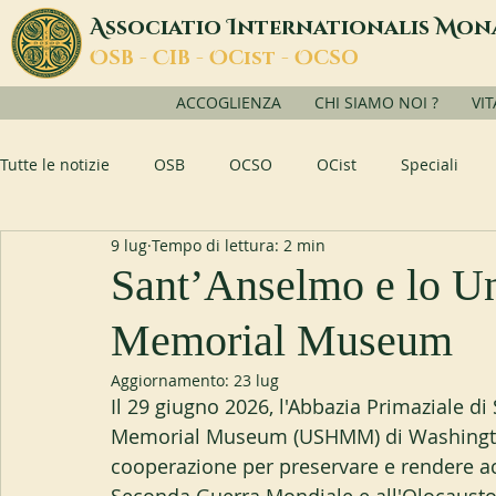
A
I
M
ssociatio
nternationalis
on
O
C
O
O
SB -
IB -
Cist -
CSO
ACCOGLIENZA
CHI SIAMO NOI ?
VI
Tutte le notizie
OSB
OCSO
OCist
Speciali
9 lug
Tempo di lettura: 2 min
Sant’Anselmo e lo Un
Memorial Museum
Aggiornamento:
23 lug
Il 29 giugno 2026, l'Abbazia Primaziale d
Memorial Museum (USHMM) di Washington,
cooperazione per preservare e rendere acces