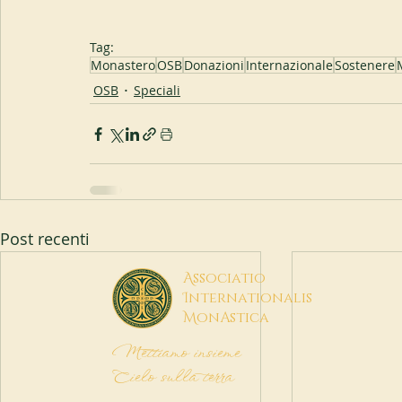
Tag:
Monastero
OSB
Donazioni
Internazionale
Sostenere
OSB
Speciali
Post recenti
A
ssociatio
I
nternationalis
M
onAstica
Mettiamo insieme
Cielo sulla terra