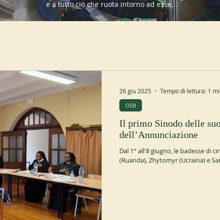
e a tutto ciò che ruota intorno ad esse.
26 giu 2025
Tempo di lettura: 1 m
OSB
Il primo Sinodo delle su
dell’Annunciazione
Dal 1° all'8 giugno, le badesse di 
(Ruanda), Zhytomyr (Ucraina) e Santa