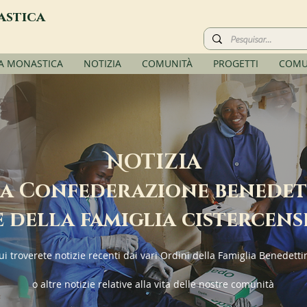
astica
TA MONASTICA
NOTIZIA
COMUNITÀ
PROGETTI
COMU
N
OTIZIA
a Confederazione benede
e della famiglia cistercens
ui troverete notizie recenti dai vari Ordini della Famiglia Benedetti
o altre notizie relative alla vita delle nostre comunità