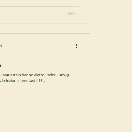
in
n
di Mariastein hanno eletto Padre Ludwig
 abate. L'elezione, tenutasi il 18...