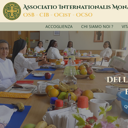
A
I
M
ssociatio
nternationalis
on
O
C
O
O
SB -
IB -
Cist -
CSO
ACCOGLIENZA
CHI SIAMO NOI ?
VI
dell
Q