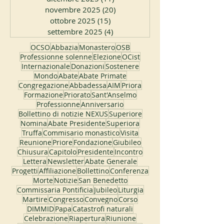
novembre 2025
(20)
20 post
ottobre 2025
(15)
15 post
settembre 2025
(4)
4 post
OCSO
Abbazia
Monastero
OSB
Professionne solenne
Elezione
OCist
Internazionale
Donazioni
Sostenere
Mondo
Abate
Abate Primate
Congregazione
Abbadessa
AIM
Priora
Formazione
Priorato
Sant'Anselmo
Professionne
Anniversario
Bollettino di notizie NEXUS
Superiore
Nomina
Abate Presidente
Superiora
Truffa
Commisario monastico
Visita
Reunione
Priore
Fondazione
Giubileo
Chiusura
Capitolo
Presidente
Incontro
Lettera
Newsletter
Abate Generale
Progetti
Affiliazione
Bollettino
Conferenza
Morte
Notizie
San Benedetto
Commissaria Pontificia
Jubileo
Liturgia
Martire
Congresso
Convegno
Corso
DIMMID
Papa
Catastrofi naturali
Celebrazione
Riapertura
Riunione