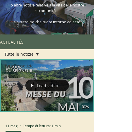
o altre notizie relative alla vita delle nostre
comunità
e a tutto ciò che ruota intorno ad esse.
ACTUALITÉS
Tutte le notizie
Tutte le notizie
OSB
OCSO
Load video
OCist
Speciali
11 mag
Tempo di lettura: 1 min