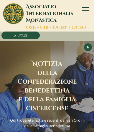
A
ssociatio
I
nternationalis
M
onastica
O
SB -
C
IB -
O
Cist -
O
CSO
AIUTACI
N
OTIZIA
della
Confederazione
benedettina
e della famiglia
cistercense
Qui troverete notizie recenti dai vari Ordini
della Famiglia Benedettina