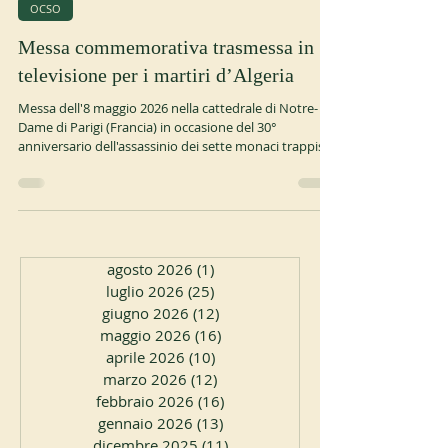
OCSO
Messa commemorativa trasmessa in
televisione per i martiri d’Algeria
Messa dell'8 maggio 2026 nella cattedrale di Notre-
Dame di Parigi (Francia) in occasione del 30°
anniversario dell'assassinio dei sette monaci trappisti
di Thibirine, presieduta dal cardinale Jean-Paul Vesco,
arcivescovo di Algeri. Messa del 10 maggio 2026
presso l'abbazia di Aiguebelle (Francia) in occasione
del 30° anniversario dell'assassinio dei sette monaci
trappisti di Thibirine, presieduta dal cardinale Jean-
Paul Vesco, arcivescovo di Algeri. ocso.org
agosto 2026
(1)
1 post
luglio 2026
(25)
25 post
giugno 2026
(12)
12 post
maggio 2026
(16)
16 post
aprile 2026
(10)
10 post
marzo 2026
(12)
12 post
febbraio 2026
(16)
16 post
gennaio 2026
(13)
13 post
dicembre 2025
(11)
11 post