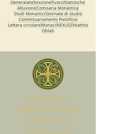
Generalato
Sessione
Fuoco
Statistiche
Alluvione
Comisaria Monástica
Studi Monastici
Giornata di studio
Commissariamento Pontificio
Lettera circolare
Monaci
NEXUS
Dibattito
Oblati
A
ssociatio
I
nternationalis
M
onAstica
Mettiamo insieme