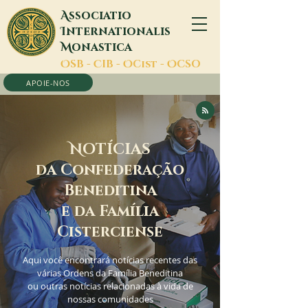
A
ssociatio
I
nternationalis
M
onastica
O
SB -
C
IB -
O
Cist -
O
CSO
APOIE-NOS
N
OTÍCIAS
da Confederação
Beneditina
e da Família
Cisterciense
Aqui você encontrará notícias recentes das
várias Ordens da Família Beneditina
ou outras notícias relacionadas à vida de
nossas comunidades