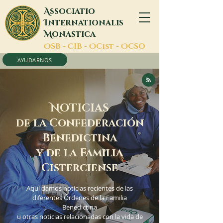
A
ssociatio
I
nternationalis
M
onastica
O
SB -
C
IB -
O
Cist -
O
CSO
AYUDARNOS
N
OTICIAS
de la Confederación
Benedictina
y de la Familia
Cisterciense
Aquí damos noticias recientes de las
diferentes Órdenes de la Familia
Benedictina
u otras noticias relacionadas con la vida de