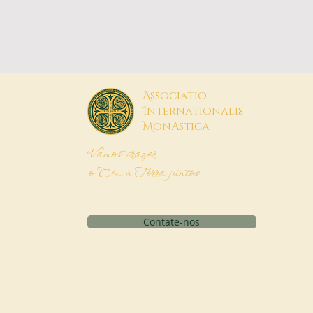
A
ssociatio
I
nternationalis
M
onAstica
Vamos trazer
o Céu à Terra juntos
Contate-nos
Pedido de financiamento