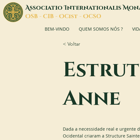
A
I
M
ssociatio
nternationalis
on
O
C
O
O
SB -
IB -
Cist -
CSO
BEM-VINDO
QUEM SOMOS NÓS ?
VID
< Voltar
Estrut
Anne
Dada a necessidade real e urgente d
Ocidental criaram a Structure Saint