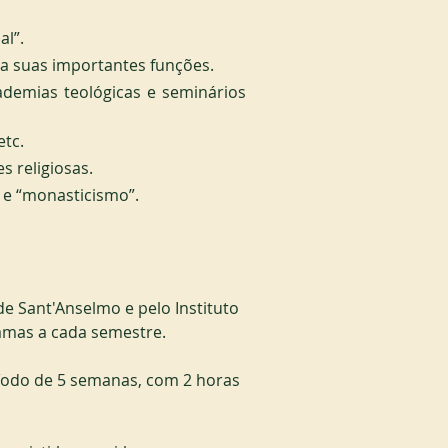
al”.
ra suas importantes funções.
cademias teológicas e seminários 
etc.
s religiosas.
” e “monasticismo”.
de Sant'Anselmo e pelo Instituto 
amas a cada semestre.
íodo de 5 semanas, com 2 horas 