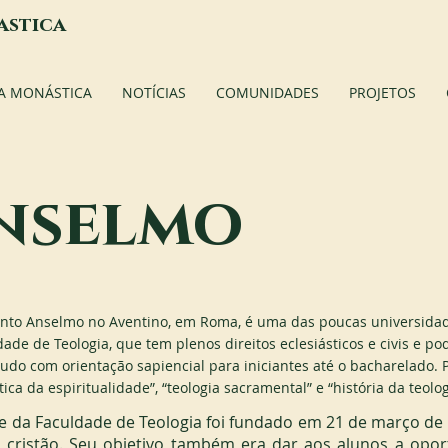
astica
A MONÁSTICA
NOTÍCIAS
COMUNIDADES
PROJETOS
nselmo
Santo Anselmo no Aventino, em Roma, é uma das poucas universida
ade de Teologia, que tem plenos direitos eclesiásticos e civis e 
tudo com orientação sapiencial para iniciantes até o bacharelado.
ca da espiritualidade”, “teologia sacramental” e “história da teolog
ute da Faculdade de Teologia foi fundado em 21 de março de
cristão. Seu objetivo também era dar aos alunos a opor