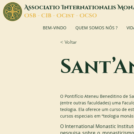
A
I
M
ssociatio
nternationalis
on
O
C
O
O
SB -
IB -
Cist -
CSO
BEM-VINDO
QUEM SOMOS NÓS ?
VID
< Voltar
Sant’A
O Pontifício Ateneu Beneditino de 
(entre outras faculdades) uma Faculd
teologia. Ela oferece um curso de es
cursos especiais em “teologia monásti
O International Monastic Instit
pesquisa sobre o monasticismo 