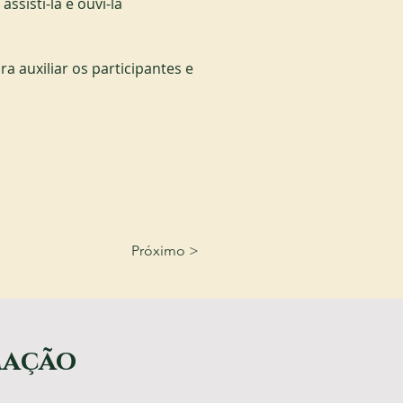
ssisti-la e ouvi-la 
a auxiliar os participantes e 
Próximo >
mação