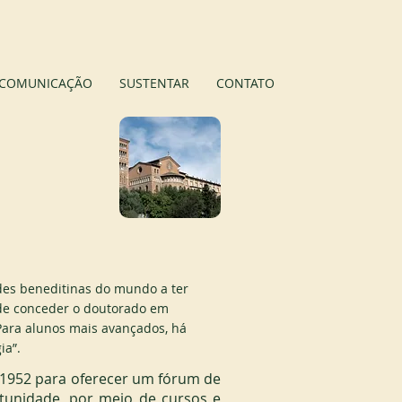
APOIE-NOS
COMUNICAÇÃO
SUSTENTAR
CONTATO
des beneditinas do mundo a ter
pode conceder o doutorado em
 Para alunos mais avançados, há
ia”.
 1952 para oferecer um fórum de 
tunidade, por meio de cursos e 