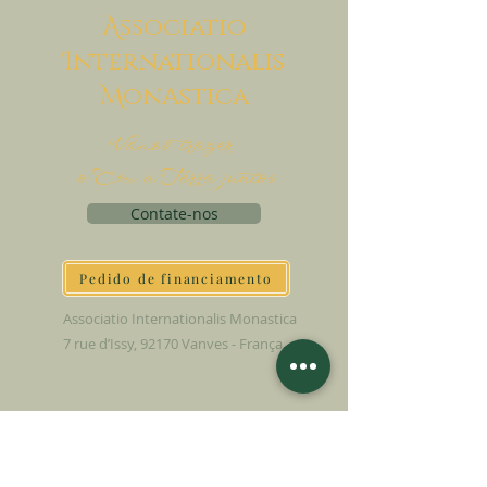
A
ssociatio
I
nternationalis
M
onAstica
Vamos trazer
o Céu à Terra juntos
Contate-nos
Pedido de financiamento
Associatio Internationalis Monastica
7 rue d’Issy, 92170 Vanves - França