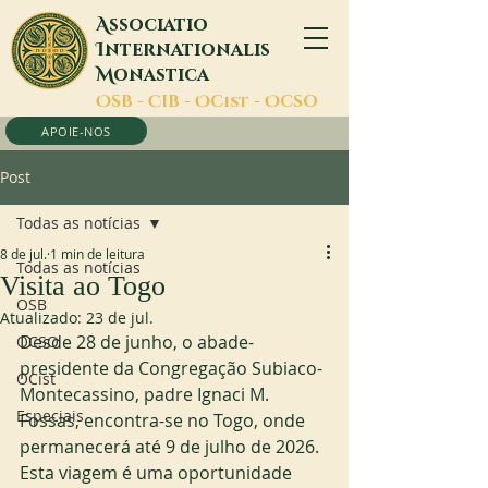
A
ssociatio
I
nternationalis
M
onastica
O
SB -
C
IB -
O
Cist -
O
CSO
APOIE-NOS
Post
Todas as notícias
8 de jul.
1 min de leitura
Todas as notícias
Visita ao Togo
OSB
Atualizado:
23 de jul.
Desde 28 de junho, o abade-
OCSO
presidente da Congregação Subiaco-
OCist
Montecassino, padre Ignaci M. 
Especiais
Fossas, encontra-se no Togo, onde 
permanecerá até 9 de julho de 2026. 
Esta viagem é uma oportunidade 