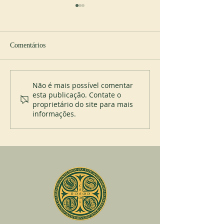
Comentários
Novo abade em Cullman
Profissão perpétua
Não é mais possível comentar
esta publicação. Contate o
Placid Priory
proprietário do site para mais
informações.