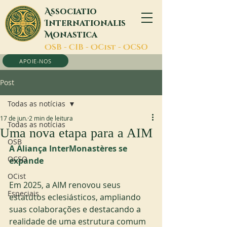
A
ssociatio
I
nternationalis
M
onastica
O
SB -
C
IB -
O
Cist -
O
CSO
APOIE-NOS
Post
Todas as notícias
17 de jun.
2 min de leitura
Todas as notícias
Uma nova etapa para a AIM
OSB
A Aliança InterMonastères se 
OCSO
expande
OCist
Em 2025, a AIM renovou seus 
Especiais
estatutos eclesiásticos, ampliando 
suas colaborações e destacando a 
realidade de uma estrutura comum 