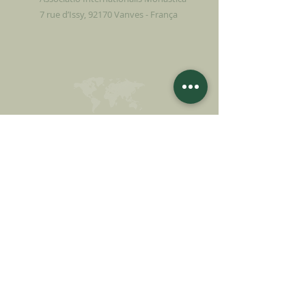
7 rue d’Issy, 92170 Vanves - França
FAÇA UMA DOAÇÃO
APOIE NOSSA MISSÃO
Doação
Saber mais
ASSINAR A
NEWSLETTER
Saber mais