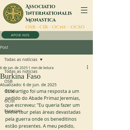
A
ssociatio
I
nternationalis
M
onastica
O
SB -
C
IB -
O
Cist -
O
CSO
APOIE-NOS
Post
Todas as notícias
6 de jun. de 2025
1 min de leitura
Todas as notícias
Burkina Faso
OSB
Atualizado:
6 de jun. de 2025
Este artigo foi uma resposta a um 
OCSO
pedido do Abade Primaz Jeremias, 
OCist
que escreveu: "Eu queria fazer um 
Especiais
breve tour pelas áreas devastadas 
pela guerra onde os beneditinos 
estão presentes. A meu pedido, 