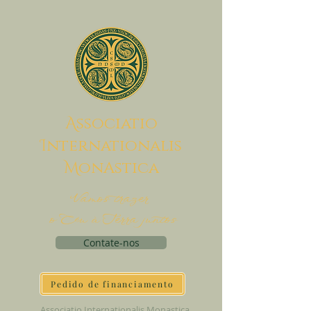
A
ssociatio
I
nternationalis
M
onAstica
Vamos trazer
o Céu à Terra juntos
Contate-nos
Pedido de financiamento
Associatio Internationalis Monastica