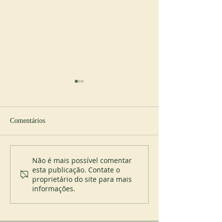
Comentários
Novo abade em Cullman
Profissão perpétua
Não é mais possível comentar
esta publicação. Contate o
Placid Priory
proprietário do site para mais
informações.