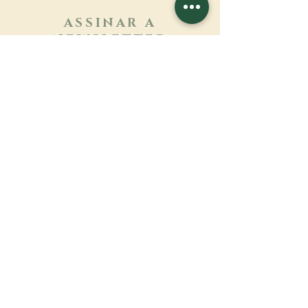
ASSINAR A
NEWSLETTER
Saber mais
Sobrenome
Primeiro nome
Email
Linguagem
Nome do mosteiro