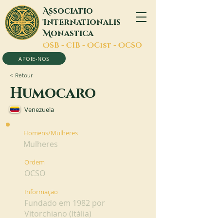
A
ssociatio
I
nternationalis
M
onastica
O
SB -
C
IB -
O
Cist -
O
CSO
APOIE-NOS
< Retour
Humocaro
Venezuela
Homens/Mulheres
Mulheres
Ordem
OCSO
Informação
Fundado em 1982 por
Vitorchiano (Itália)