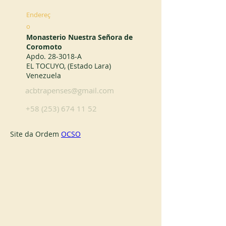
Endereç
o
Monasterio Nuestra Señora de
Coromoto
Apdo. 28-3018-A
EL TOCUYO, (Estado Lara)
Venezuela
acbtrapenses@gmail.com
+58 (253) 674 11 52
Site da Ordem 
OCSO