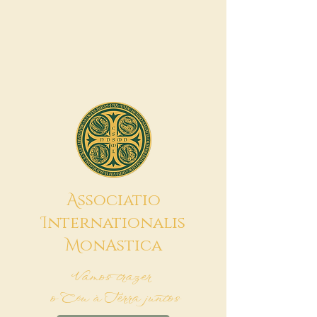
A
ssociatio
I
nternationalis
M
onAstica
Vamos trazer
o Céu à Terra juntos