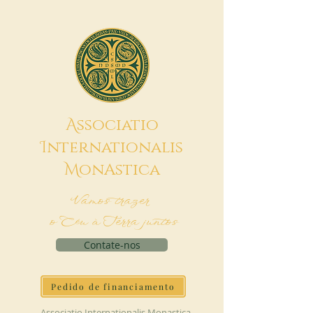
A
ssociatio
I
nternationalis
M
onAstica
Vamos trazer
o Céu à Terra juntos
Contate-nos
Pedido de financiamento
Associatio Internationalis Monastica