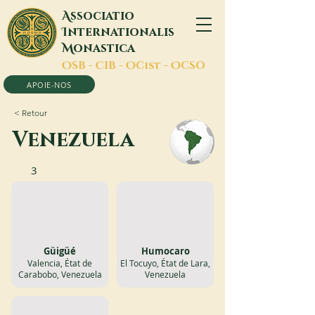
A
ssociatio
I
nternationalis
M
onastica
O
SB -
C
IB -
O
Cist -
O
CSO
APOIE-NOS
< Retour
Venezuela
3
Güigüé
Humocaro
Valencia, État de
El Tocuyo, État de Lara,
Carabobo, Venezuela
Venezuela