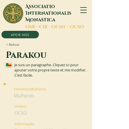
A
ssociatio
I
nternationalis
M
onastica
O
SB -
C
IB -
O
Cist -
O
CSO
APOIE-NOS
< Retour
Parakou
Je suis un paragraphe. Cliquez ici pour
ajouter votre propre texte et me modifier.
C'est facile.
Homens/Mulheres
Mulheres
Ordem
OCSO
Informação