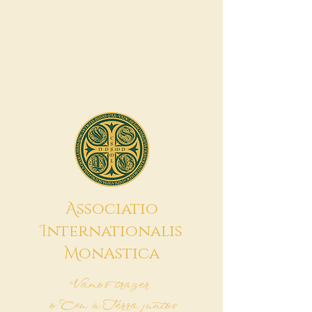
A
ssociatio
I
nternationalis
M
onAstica
Vamos trazer
o Céu à Terra juntos