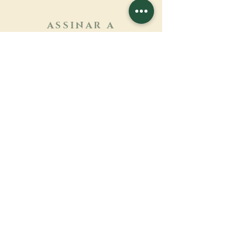
ASSINAR A
NEWSLETTER
Saber mais
Sobrenome
Primeiro nome
Email
Linguagem
Nome do mosteiro