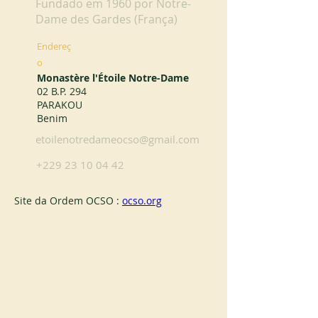
Fundado em 1960 por Notre-
Dame des Gardes (França)
Endereç
o
Monastère l'Étoile Notre-Dame
02 B.P. 294
PARAKOU
Benim
etoilenotredameocso@gmail.com
+229 23 10 04 42
Site da Ordem OCSO : 
ocso.org