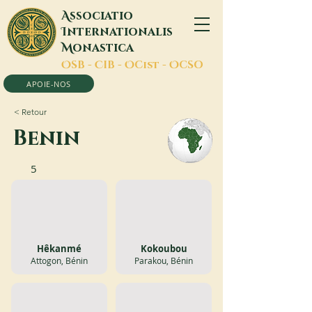
A
ssociatio
I
nternationalis
M
onastica
O
SB -
C
IB -
O
Cist -
O
CSO
APOIE-NOS
< Retour
Benin
5
Hêkanmé
Kokoubou
Attogon, Bénin
Parakou, Bénin