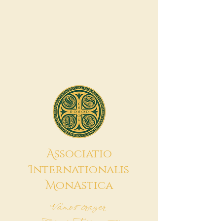
A
ssociatio
I
nternationalis
M
onAstica
Vamos trazer