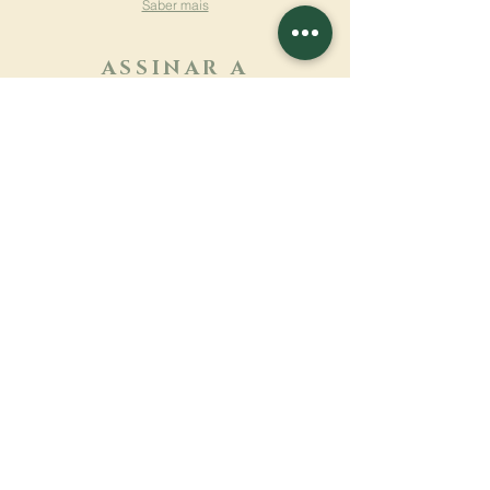
Saber mais
ASSINAR A
NEWSLETTER
Saber mais
Sobrenome
Primeiro nome
Email
Linguagem
Nome do mosteiro