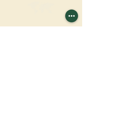
FAI UNA
DONAZIONE
SOSTENETE LA NOSTRA MISSIONE
Donazione
Saperne di più
ISCRIVITI ALLA
NEWSLETTER
Saperne di più
Cognome
Nome