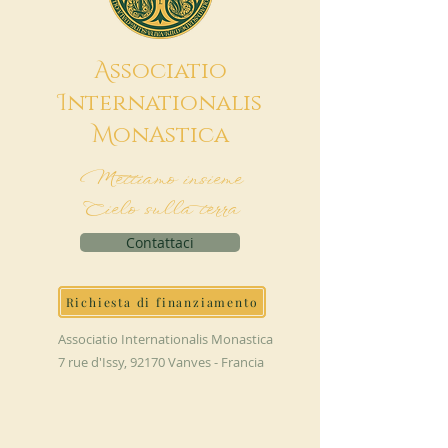
A
ssociatio
I
nternationalis
M
onAstica
Mettiamo insieme
Cielo sulla terra
Contattaci
Richiesta di finanziamento
Associatio Internationalis Monastica
7 rue d'Issy, 92170 Vanves - Francia