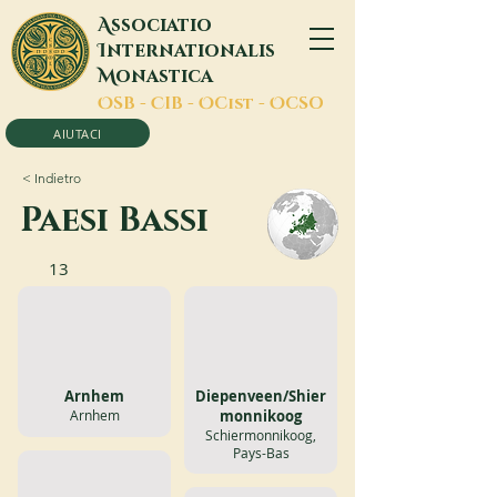
A
ssociatio
I
nternationalis
M
onastica
O
SB -
C
IB -
O
Cist -
O
CSO
AIUTACI
< Indietro
Paesi Bassi
13
Arnhem
Diepenveen/Shier
Arnhem
monnikoog
Schiermonnikoog,
Pays-Bas