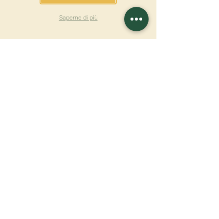
Saperne di più
ISCRIVITI ALLA
NEWSLETTER
Saperne di più
Cognome
Nome
E-mail
Lingua
Nome del monastero