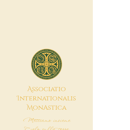
A
ssociatio
I
nternationalis
M
onAstica
Mettiamo insieme
Cielo sulla terra