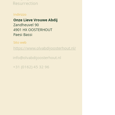
Resurrection
Indirizzo
Onze Lieve Vrouwe Abdij
Zandheuvel 90
4901 HX OOSTERHOUT
Paesi Bassi
Sito web
https://www.olvabdijoosterhout.nl/
info@olvabdijoosterhout.nl
+31 (0162) 45 32 96