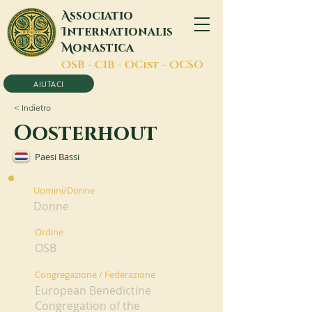
A
ssociatio
I
nternationalis
M
onastica
O
SB -
C
IB -
O
Cist -
O
CSO
AIUTACI
< Indietro
Oosterhout
Paesi Bassi
Uomini/Donne
Donne
Ordine
OSB
Congregazione / Federazione
European Benedictine
Congregation of the