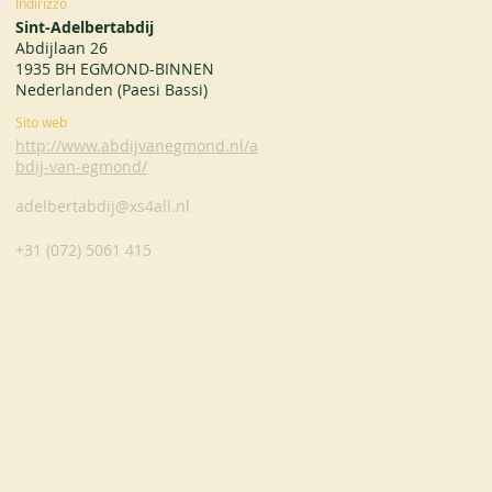
Indirizzo
Sint-Adelbertabdij
Abdijlaan 26
1935 BH EGMOND-BINNEN
Nederlanden (Paesi Bassi)
Sito web
http://www.abdijvanegmond.nl/a
bdij-van-egmond/
adelbertabdij@xs4all.nl
+31 (072) 5061 415