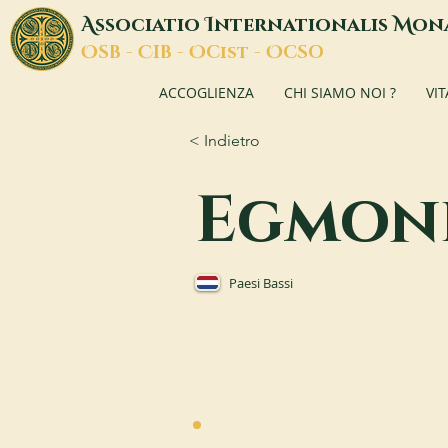
A
I
M
ssociatio
nternationalis
on
O
C
O
O
SB -
IB -
Cist -
CSO
ACCOGLIENZA
CHI SIAMO NOI ?
VI
< Indietro
Egmon
Paesi Bassi