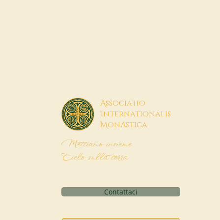
A
ssociatio
I
nternationalis
M
onAstica
Mettiamo insieme
Cielo sulla terra
Contattaci