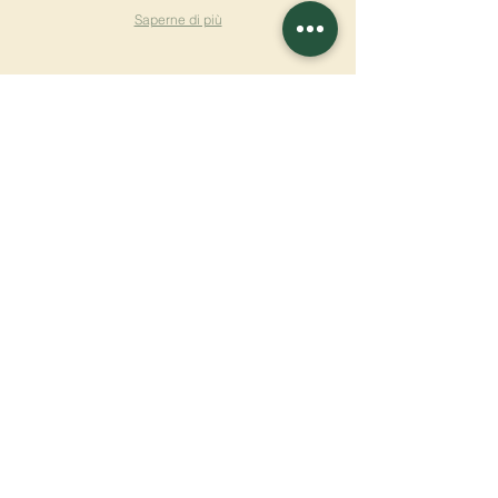
Saperne di più
ISCRIVITI ALLA
NEWSLETTER
Saperne di più
Cognome
Nome
E-mail
Lingua
Nome del monastero