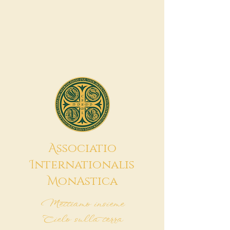
A
ssociatio
I
nternationalis
M
onAstica
Mettiamo insieme
Cielo sulla terra