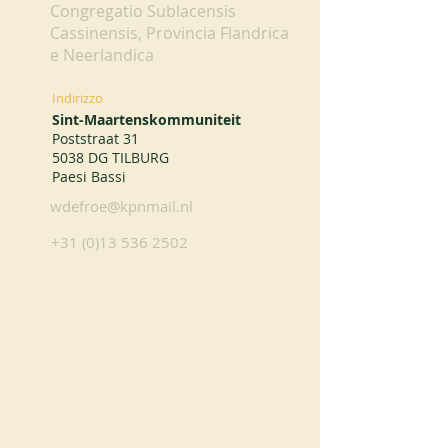
Congregatio Sublacensis
Cassinensis, Provincia Flandrica
e Neerlandica
Indirizzo
Sint-Maartenskommuniteit
Poststraat 31
5038 DG TILBURG
Paesi Bassi
wdefroe@kpnmail.nl
+31 (0)13 536 2502