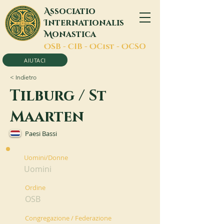
A
ssociatio
I
nternationalis
M
onastica
O
SB -
C
IB -
O
Cist -
O
CSO
AIUTACI
< Indietro
Tilburg / St
Maarten
Paesi Bassi
Uomini/Donne
Uomini
Ordine
OSB
Congregazione / Federazione