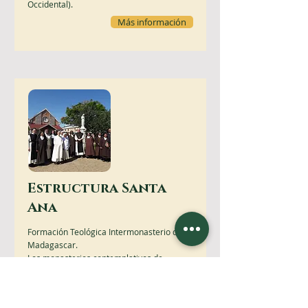
Occidental).
Más información
Estructura Santa
Ana
Formación Teológica Intermonasterio de
Madagascar.
Los monasterios contemplativos de
Madagascar y del Océano Índico se reúnen
cada año para realizar sesiones de
formación de superiores, formadores y