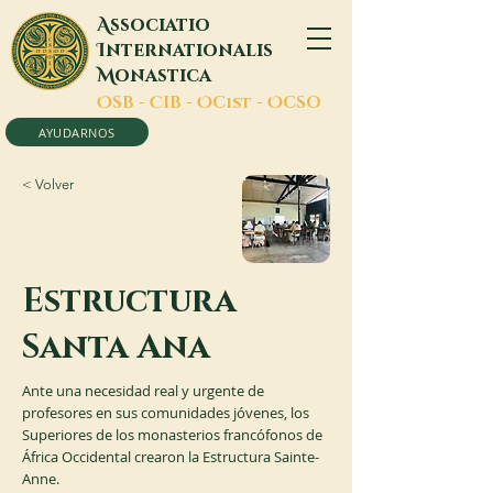
A
ssociatio
I
nternationalis
M
onastica
O
SB -
C
IB -
O
Cist -
O
CSO
AYUDARNOS
< Volver
Estructura
Santa Ana
Ante una necesidad real y urgente de
profesores en sus comunidades jóvenes, los
Superiores de los monasterios francófonos de
África Occidental crearon la Estructura Sainte-
Anne.