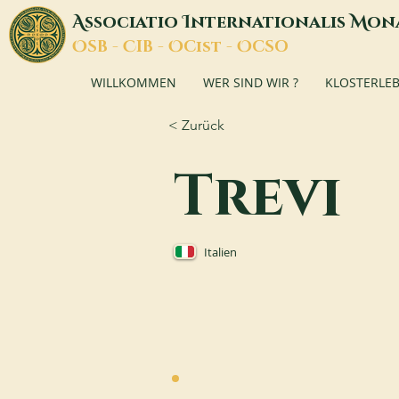
A
I
M
ssociatio
nternationalis
on
O
C
O
O
SB -
IB -
Cist -
CSO
WILLKOMMEN
WER SIND WIR ?
KLOSTERLE
< Zurück
Trevi
Italien