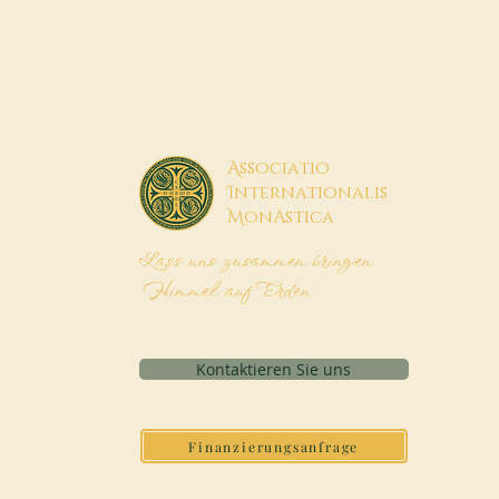
A
ssociatio
I
nternationalis
M
onAstica
Lass uns zusammen bringen
Himmel auf Erden
Kontaktieren Sie uns
Finanzierungsanfrage