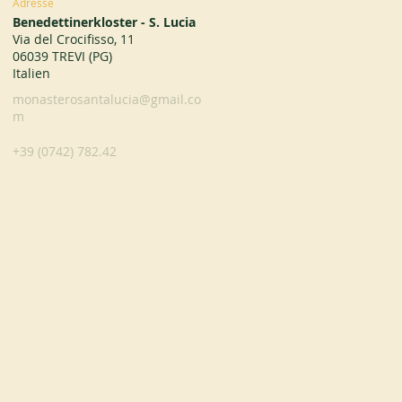
Adresse
Benedettinerkloster - S. Lucia
Via del Crocifisso, 11
06039 TREVI (PG)
Italien
monasterosantalucia@gmail.co
m
+39 (0742) 782.42