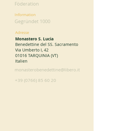
Föderation
Information
Gegründet 1000
Adresse
Monastero S. Lucia
Benedettine del SS. Sacramento
Via Umberto I, 42
01016 TARQUINIA (VT)
Italien
monasterobenedettine@libero.it
+39 (0766) 85 60 20