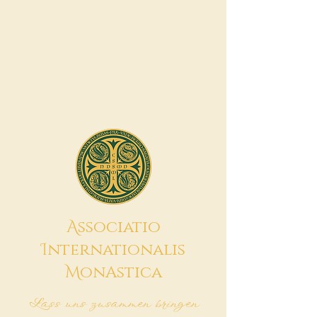
A
ssociatio
I
nternationalis
M
onAstica
Lass uns zusammen bringen