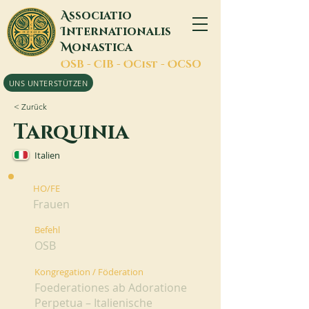
A
ssociatio
I
nternationalis
M
onastica
O
SB -
C
IB -
O
Cist -
O
CSO
UNS UNTERSTÜTZEN
< Zurück
Tarquinia
Italien
HO/FE
Frauen
Befehl
OSB
Kongregation / Föderation
Foederationes ab Adoratione
Perpetua – Italienische