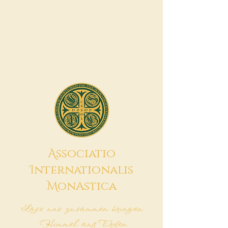
A
ssociatio
I
nternationalis
M
onAstica
Lass uns zusammen bringen
Himmel auf Erden