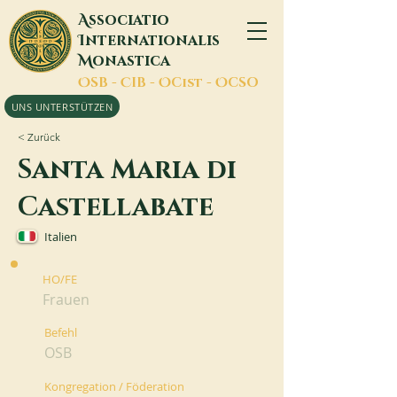
A
ssociatio
I
nternationalis
M
onastica
O
SB -
C
IB -
O
Cist -
O
CSO
UNS UNTERSTÜTZEN
< Zurück
Santa Maria di
Castellabate
Italien
HO/FE
Frauen
Befehl
OSB
Kongregation / Föderation