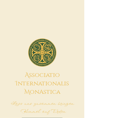
A
ssociatio
I
nternationalis
M
onAstica
Lass uns zusammen bringen
Himmel auf Erden