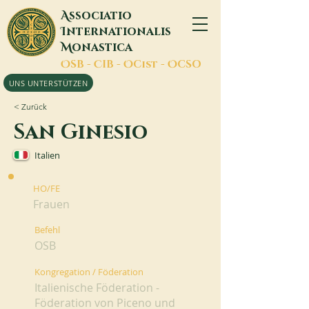
A
ssociatio
I
nternationalis
M
onastica
O
SB -
C
IB -
O
Cist -
O
CSO
UNS UNTERSTÜTZEN
< Zurück
San Ginesio
Italien
HO/FE
Frauen
Befehl
OSB
Kongregation / Föderation
Italienische Föderation -
Föderation von Piceno und