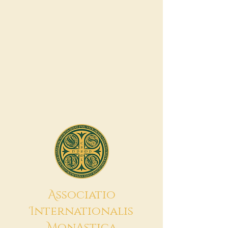
A
ssociatio
I
nternationalis
M
onAstica