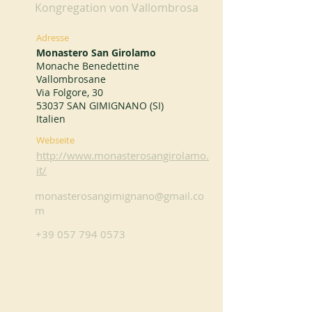
Kongregation von Vallombrosa
Adresse
Monastero San Girolamo
Monache Benedettine
Vallombrosane
Via Folgore, 30
53037 SAN GIMIGNANO (SI)
Italien
Webseite
http://www.monasterosangirolamo.
it/
monasterosangimignano@gmail.co
m
+39 057 794 0573