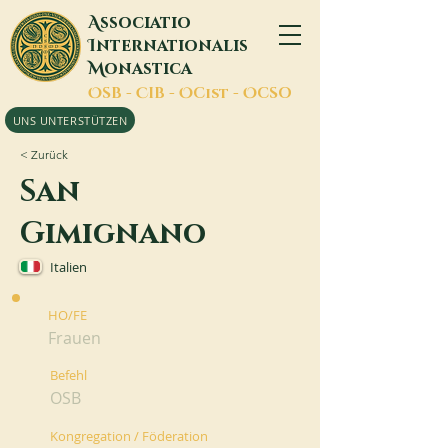
A
ssociatio
I
nternationalis
M
onastica
O
SB -
C
IB -
O
Cist -
O
CSO
UNS UNTERSTÜTZEN
< Zurück
San
Gimignano
Italien
HO/FE
Frauen
Befehl
OSB
Kongregation / Föderation