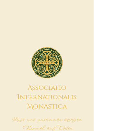
A
ssociatio
I
nternationalis
M
onAstica
Lass uns zusammen bringen
Himmel auf Erden