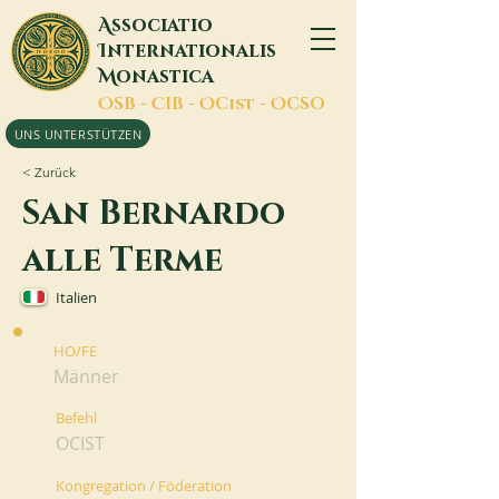
A
ssociatio
I
nternationalis
M
onastica
O
SB -
C
IB -
O
Cist -
O
CSO
UNS UNTERSTÜTZEN
< Zurück
San Bernardo
alle Terme
Italien
HO/FE
Männer
Befehl
OCIST
Kongregation / Föderation