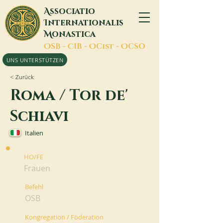
A
ssociatio
I
nternationalis
M
onastica
O
SB -
C
IB -
O
Cist -
O
CSO
UNS UNTERSTÜTZEN
< Zurück
Roma / Tor de'
Schiavi
Italien
HO/FE
Frauen
Befehl
OSB
Kongregation / Föderation