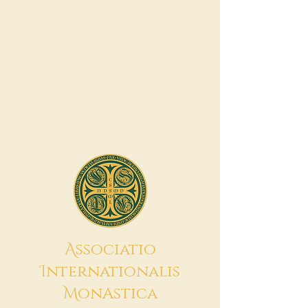
A
ssociatio
I
nternationalis
M
onAstica