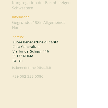
Kongregation der Barmherzigen
Schwestern
Information
Gegründet 1925. Allgemeines
Haus.
Adresse
Suore Benedettine di Carità
Casa Generalizia
Via Tor de' Schiavi, 116
00172 ROMA
Italien
istbenedettine@tiscali.it
+39 062 323 0086