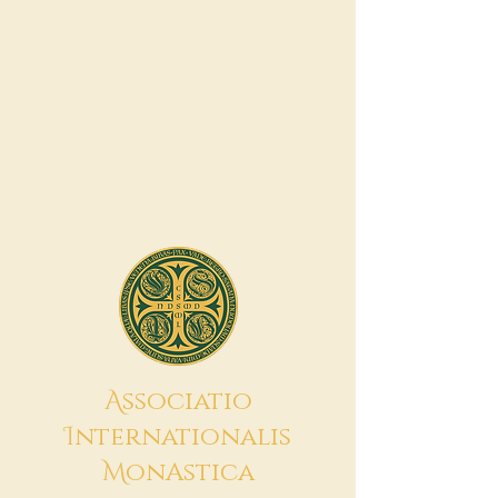
A
ssociatio
I
nternationalis
M
onAstica