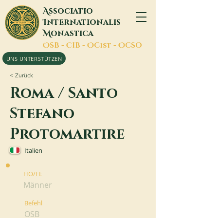
A
ssociatio
I
nternationalis
M
onastica
O
SB -
C
IB -
O
Cist -
O
CSO
UNS UNTERSTÜTZEN
< Zurück
Roma / Santo
Stefano
Protomartire
Italien
HO/FE
Männer
Befehl
OSB