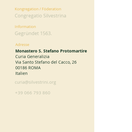
Kongregation / Föderation
Congregatio Silvestrina
Information
Gegründet 1563.
Adresse
Monastero S. Stefano Protomartire
Curia Generalizia
Via Santo Stefano del Cacco, 26
00186 ROMA
Italien
curia@silvestrini.org
+39 066 793 860