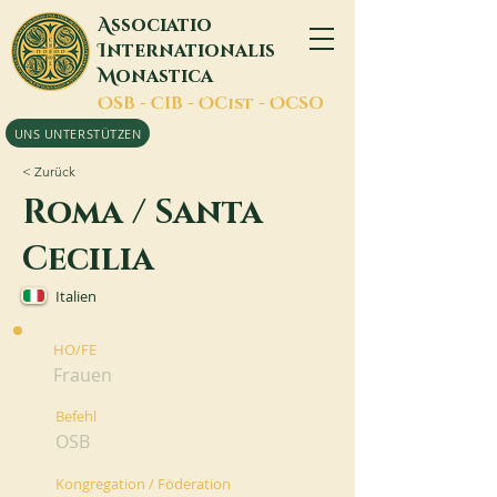
A
ssociatio
I
nternationalis
M
onastica
O
SB -
C
IB -
O
Cist -
O
CSO
UNS UNTERSTÜTZEN
< Zurück
Roma / Santa
Cecilia
Italien
HO/FE
Frauen
Befehl
OSB
Kongregation / Föderation