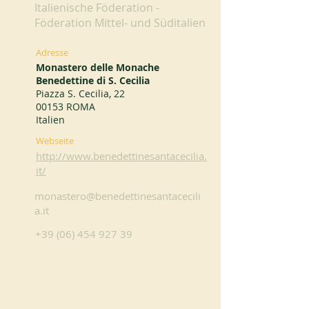
Italienische Föderation -
Föderation Mittel- und Süditalien
Adresse
Monastero delle Monache
Benedettine di S. Cecilia
Piazza S. Cecilia, 22
00153 ROMA
Italien
Webseite
http://www.benedettinesantacecilia.
it/
monastero@benedettinesantacecili
a.it
+39 (06) 454 927 39