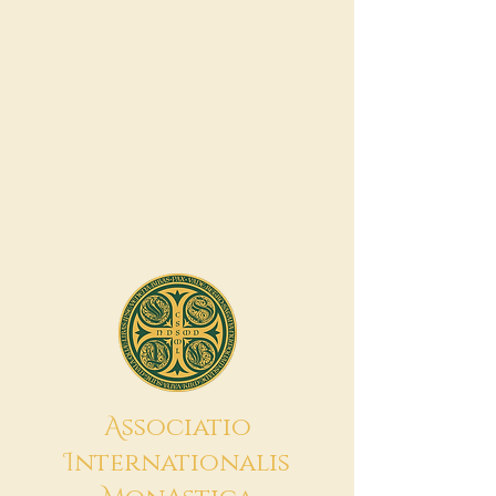
A
ssociatio
I
nternationalis