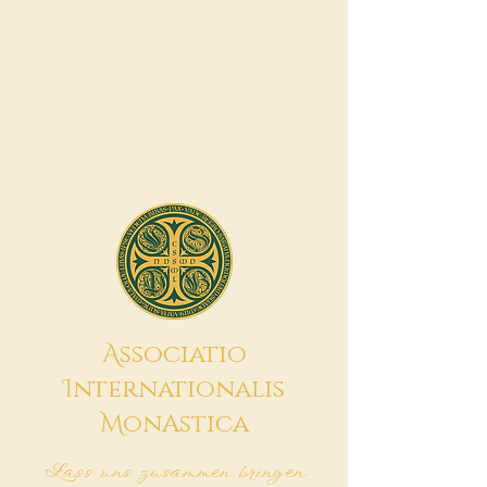
A
ssociatio
I
nternationalis
M
onAstica
Lass uns zusammen bringen