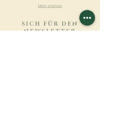
Mehr erfahren
SICH FÜR DEN
NEWSLETTER
ANMELDEN
Mehr erfahren
Nachname
Vorname
E-mail
Sprache
Name des Klosters