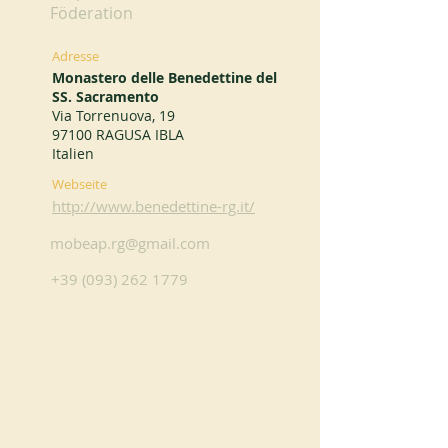
Föderation
Adresse
Monastero delle Benedettine del
SS. Sacramento
Via Torrenuova, 19
97100 RAGUSA IBLA
Italien
Webseite
http://www.benedettine-rg.it/
mobeap.rg@gmail.com
+39 (093) 262 1779