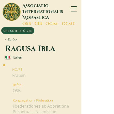
A
ssociatio
I
nternationalis
M
onastica
O
SB -
C
IB -
O
Cist -
O
CSO
UNS UNTERSTÜTZEN
< Zurück
Ragusa Ibla
Italien
HO/FE
Frauen
Befehl
OSB
Kongregation / Föderation
Foederationes ab Adoratione
Perpetua – Italienische