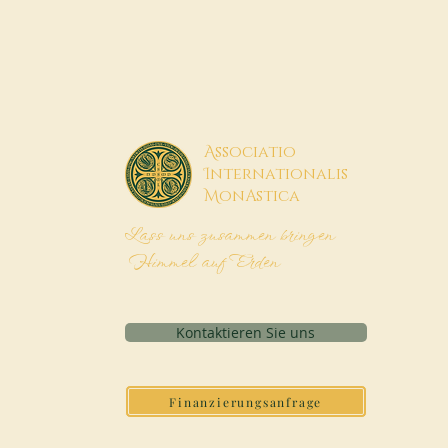
A
ssociatio
I
nternationalis
M
onAstica
Lass uns zusammen bringen
Himmel auf Erden
Kontaktieren Sie uns
Finanzierungsanfrage