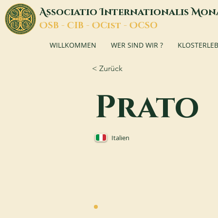
A
I
M
ssociatio
nternationalis
on
O
C
O
O
SB -
IB -
Cist -
CSO
WILLKOMMEN
WER SIND WIR ?
KLOSTERLE
< Zurück
Prato
Italien