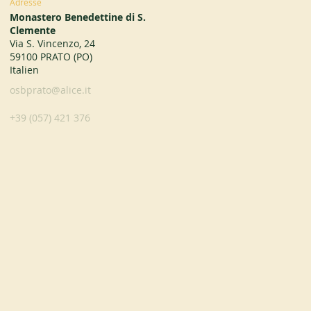
Adresse
Monastero Benedettine di S.
Clemente
Via S. Vincenzo, 24
59100 PRATO (PO)
Italien
osbprato@alice.it
+39 (057) 421 376