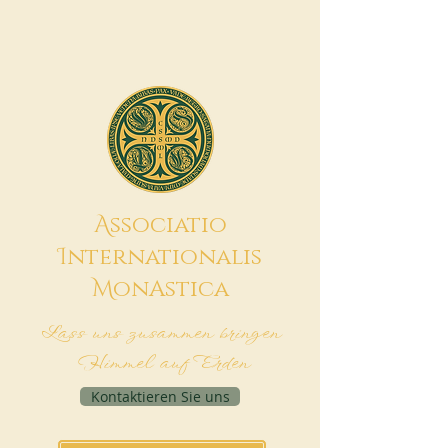
A
ssociatio
I
nternationalis
M
onAstica
Lass uns zusammen bringen
Himmel auf Erden
Kontaktieren Sie uns