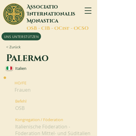
A
ssociatio
I
nternationalis
M
onastica
O
SB -
C
IB -
O
Cist -
O
CSO
UNS UNTERSTÜTZEN
< Zurück
Palermo
Italien
HO/FE
Frauen
Befehl
OSB
Kongregation / Föderation
Italienische Föderation -
Föderation Mittel- und Süditalien