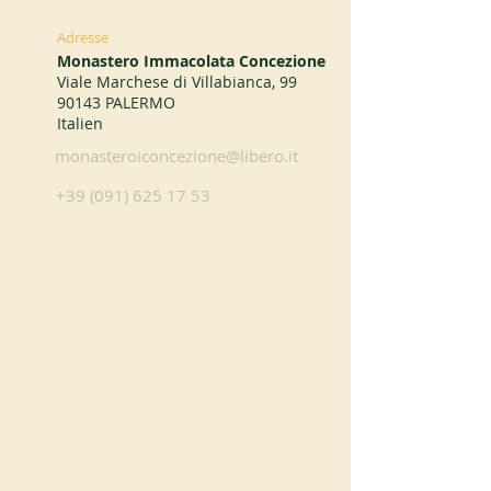
Adresse
Monastero Immacolata Concezione
Viale Marchese di Villabianca, 99
90143 PALERMO
Italien
monasteroiconcezione@libero.it
+39 (091) 625 17 53