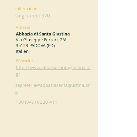
Information
Gegründet 970
Adresse
Abbazia di Santa Giustina
Via Giuseppe Ferrari, 2/A
35123 PADOVA (PD)
Italien
Webseite
http://www.abbaziasantagiustina.or
g/
segreteria@abbaziasantagiustina.or
g
+39 (049) 8220 411