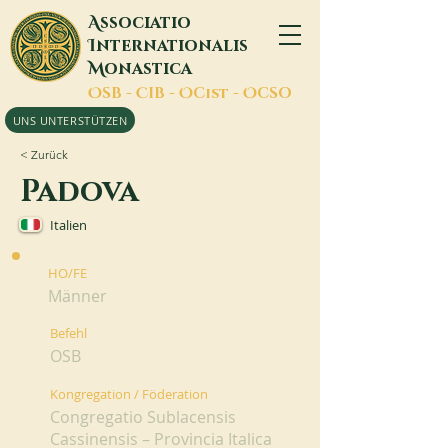
A
ssociatio
I
nternationalis
M
onastica
O
SB -
C
IB -
O
Cist -
O
CSO
UNS UNTERSTÜTZEN
< Zurück
Padova
Italien
HO/FE
Männer
Befehl
OSB
Kongregation / Föderation
Congregatio Sublacensis
Cassinensis – Provincia Italica