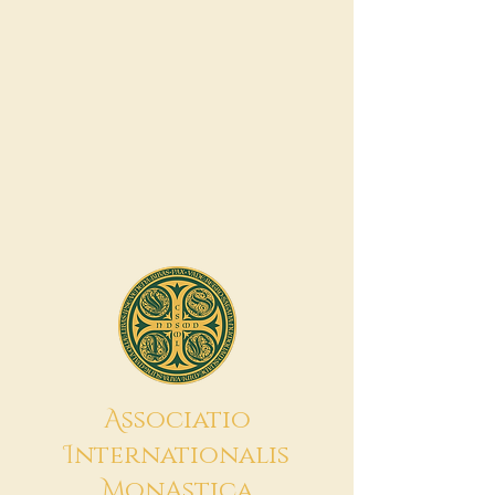
A
ssociatio
I
nternationalis
M
onAstica