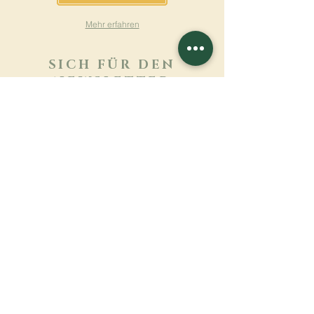
Mehr erfahren
SICH FÜR DEN
NEWSLETTER
ANMELDEN
Mehr erfahren
Nachname
Vorname
E-mail
Sprache
Name des Klosters