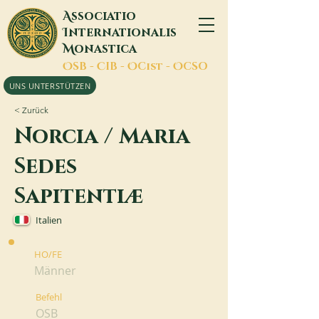
A
ssociatio
I
nternationalis
M
onastica
O
SB -
C
IB -
O
Cist -
O
CSO
UNS UNTERSTÜTZEN
< Zurück
Norcia / Maria
Sedes
Sapitentiæ
Italien
HO/FE
Männer
Befehl
OSB