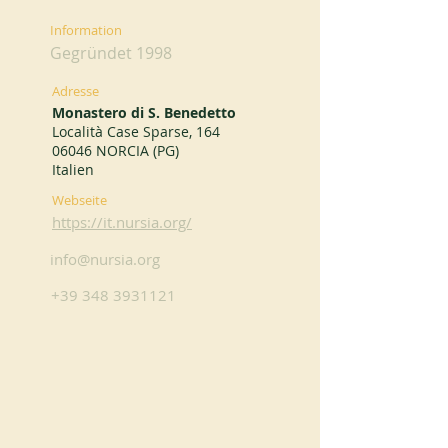
Information
Gegründet 1998
Adresse
Monastero di S. Benedetto
Località Case Sparse, 164
06046 NORCIA (PG)
Italien
Webseite
https://it.nursia.org/
info@nursia.org
+39 348 3931121