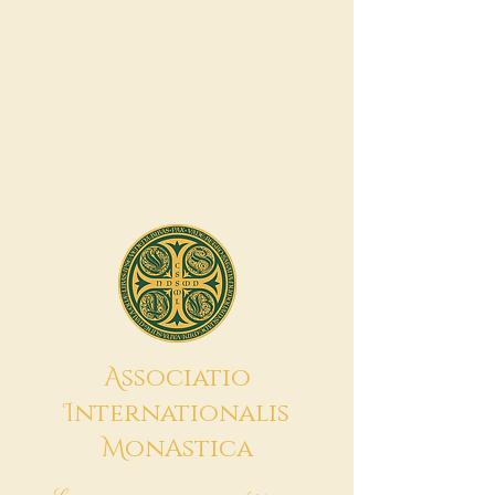
A
ssociatio
I
nternationalis
M
onAstica